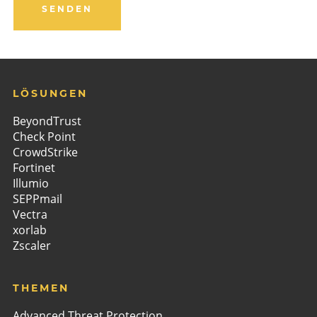
URL
SENDEN
*
LÖSUNGEN
BeyondTrust
Check Point
CrowdStrike
Fortinet
Illumio
SEPPmail
Vectra
xorlab
Zscaler
THEMEN
Advanced Threat Protection