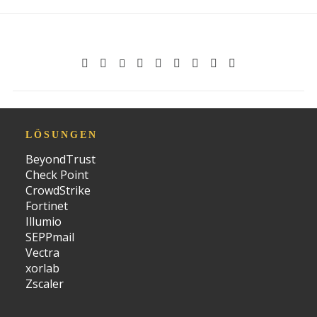
LÖSUNGEN
BeyondTrust
Check Point
CrowdStrike
Fortinet
Illumio
SEPPmail
Vectra
xorlab
Zscaler