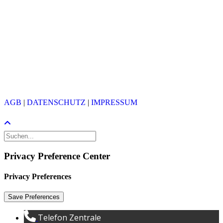
Heinrichstrasse 267
CH-8005 Zürich
Zentrale:
+41 44 457 13 13
Support:
+41 44 457 13 00
info@avantec.ch
(PGP)
(X.509)
© 2026 AVANTEC AG
AGB
|
DATENSCHUTZ
|
IMPRESSUM
Privacy Preference Center
Privacy Preferences
Telefon Zentrale