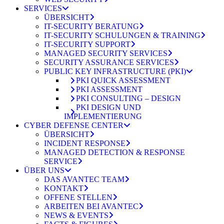
SERVICES
ÜBERSICHT
IT-SECURITY BERATUNG
IT-SECURITY SCHULUNGEN & TRAINING
IT-SECURITY SUPPORT
MANAGED SECURITY SERVICES
SECURITY ASSURANCE SERVICES
PUBLIC KEY INFRASTRUCTURE (PKI)
PKI QUICK ASSESSMENT
PKI ASSESSMENT
PKI CONSULTING – DESIGN
PKI DESIGN UND
IMPLEMENTIERUNG
CYBER DEFENSE CENTER
ÜBERSICHT
INCIDENT RESPONSE
MANAGED DETECTION & RESPONSE
SERVICE
ÜBER UNS
DAS AVANTEC TEAM
KONTAKT
OFFENE STELLEN
ARBEITEN BEI AVANTEC
NEWS & EVENTS