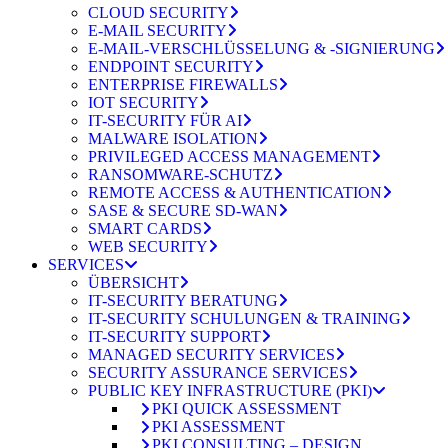
CLOUD SECURITY
E-MAIL SECURITY
E-MAIL-VERSCHLÜSSELUNG & -SIGNIERUNG
ENDPOINT SECURITY
ENTERPRISE FIREWALLS
IOT SECURITY
IT-SECURITY FÜR AI
MALWARE ISOLATION
PRIVILEGED ACCESS MANAGEMENT
RANSOMWARE-SCHUTZ
REMOTE ACCESS & AUTHENTICATION
SASE & SECURE SD-WAN
SMART CARDS
WEB SECURITY
SERVICES
ÜBERSICHT
IT-SECURITY BERATUNG
IT-SECURITY SCHULUNGEN & TRAINING
IT-SECURITY SUPPORT
MANAGED SECURITY SERVICES
SECURITY ASSURANCE SERVICES
PUBLIC KEY INFRASTRUCTURE (PKI)
PKI QUICK ASSESSMENT
PKI ASSESSMENT
PKI CONSULTING – DESIGN