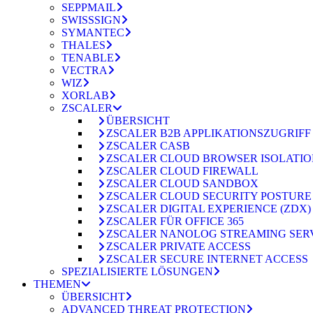
SEPPMAIL
SWISSSIGN
SYMANTEC
THALES
TENABLE
VECTRA
WIZ
XORLAB
ZSCALER
ÜBERSICHT
ZSCALER B2B APPLIKATIONSZUGRIFF
ZSCALER CASB
ZSCALER CLOUD BROWSER ISOLATI
ZSCALER CLOUD FIREWALL
ZSCALER CLOUD SANDBOX
ZSCALER CLOUD SECURITY POSTURE
ZSCALER DIGITAL EXPERIENCE (ZDX)
ZSCALER FÜR OFFICE 365
ZSCALER NANOLOG STREAMING SER
ZSCALER PRIVATE ACCESS
ZSCALER SECURE INTERNET ACCESS
SPEZIALISIERTE LÖSUNGEN
THEMEN
ÜBERSICHT
ADVANCED THREAT PROTECTION