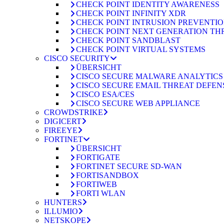
CHECK POINT IDENTITY AWARENESS
CHECK POINT INFINITY XDR
CHECK POINT INTRUSION PREVENTION
CHECK POINT NEXT GENERATION TH
CHECK POINT SANDBLAST
CHECK POINT VIRTUAL SYSTEMS
CISCO SECURITY
ÜBERSICHT
CISCO SECURE MALWARE ANALYTICS
CISCO SECURE EMAIL THREAT DEFEN
CISCO ESA/CES
CISCO SECURE WEB APPLIANCE
CROWDSTRIKE
DIGICERT
FIREEYE
FORTINET
ÜBERSICHT
FORTIGATE
FORTINET SECURE SD-WAN
FORTISANDBOX
FORTIWEB
FORTI WLAN
HUNTERS
ILLUMIO
NETSKOPE