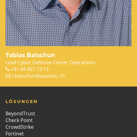
Tobias Balschun
Lead Cyber Defense Center Operations
+41 44 457 13 13
t.balschun@avantec.ch
LÖSUNGEN
BeyondTrust
Check Point
CrowdStrike
Fortinet