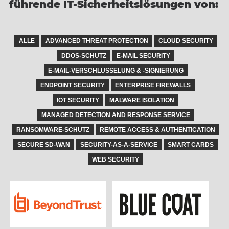
führende IT-Sicherheitslösungen von:
ALLE
ADVANCED THREAT PROTECTION
CLOUD SECURITY
DDOS-SCHUTZ
E-MAIL SECURITY
E-MAIL-VERSCHLÜSSELUNG & -SIGNIERUNG
ENDPOINT SECURITY
ENTERPRISE FIREWALLS
IOT SECURITY
MALWARE ISOLATION
MANAGED DETECTION AND RESPONSE SERVICE
RANSOMWARE-SCHUTZ
REMOTE ACCESS & AUTHENTICATION
SECURE SD-WAN
SECURITY-AS-A-SERVICE
SMART CARDS
WEB SECURITY