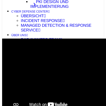
PKI DESIGN UND
IMPLEMENTIERUNG
CYBER DEFENSE CENTER
ÜBERSICHT
INCIDENT RESPONSE
MANAGED DETECTION & RESPONSE
SERVICE
ÜBER UNS
DAS AVANTEC TEAM
KONTAKT
OFFENE STELLEN
ARBEITEN BEI AVANTEC
NEWS & EVENTS
FACTS & FIGURES
WARUM IT-SECURITY VON AVANTEC?
KUNDEN
SUPPORT
VIRTUELLE STANDORTE
SOZIALES ENGAGEMENT
SUCHE