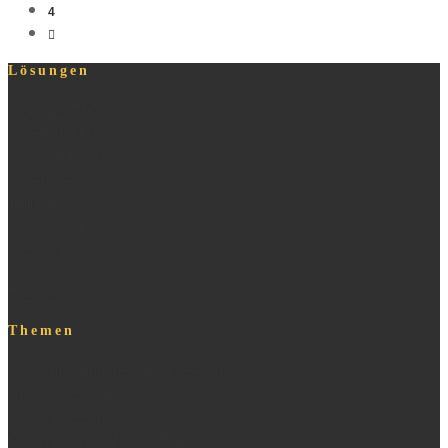
4
Lösungen
BeyondTrust
Check Point
CrowdStrike
Fortinet
Illumio
SEPPmail
Vectra
xorlab
Zscaler
Themen
Advanced Threat Protection
Cloud Security
E-Mail Security
E-Mail-Verschlüsselung