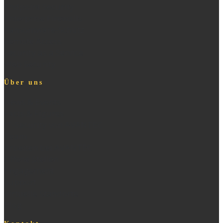
Endpoint Security
Enterprise Firewalls
Ransomware-Schutz
Remote Access
Security as a Service
Web Security
Über uns
News & Events
Facts & Figures
IT-Security von AVANTEC
Team
Arbeiten bei AVANTEC
Offene Stellen
Engagement
Support
Virtuelle Standorte
Blog