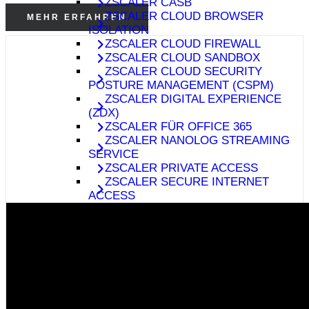
ZSCALER CASB
ZSCALER CLOUD BROWSER
MEHR ERFAHREN
ISOLATION
ZSCALER CLOUD FIREWALL
ZSCALER CLOUD SANDBOX
ZSCALER CLOUD SECURITY
POSTURE MANAGEMENT (CSPM)
ZSCALER DIGITAL EXPERIENCE
(ZDX)
ZSCALER FÜR OFFICE 365
ZSCALER NANOLOG STREAMING
SERVICE
ZSCALER PRIVATE ACCESS
ZSCALER SECURE INTERNET
ACCESS
SPEZIALISIERTE LÖSUNGEN
THEMEN
ÜBERSICHT
ADVANCED THREAT PROTECTION
CLOUD SECURITY
E-MAIL SECURITY
E-MAIL-VERSCHLÜSSELUNG & -
SIGNIERUNG