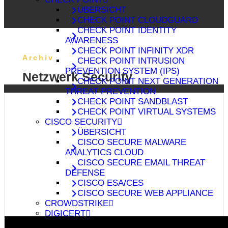
ÜBERSICHT
CHECK POINT CLOUDGUARD
CHECK POINT IDENTITY
AWARENESS
CHECK POINT INFINITY XDR
Archiv
CHECK POINT INTRUSION
PREVENTION SYSTEM (IPS)
Netzwerk Security
CHECK POINT NEXT GENERATION
THREAT PREVENTION
CHECK POINT SANDBLAST
CHECK POINT VIRTUAL SYSTEMS
CISCO SECURITY
ÜBERSICHT
CISCO SECURE MALWARE
ANALYTICS CLOUD
CISCO SECURE EMAIL THREAT
DEFENSE
CISCO ESA/CES
CISCO SECURE WEB APPLIANCE
CROWDSTRIKE
DIGICERT
FIREEYE