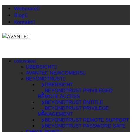
Webinare
Blog
Kontakt
LÖSUNGEN
ÜBERSICHT
AVANTEC NEWCOMERS
BEYONDTRUST
ÜBERSICHT
BEYONDTRUST PRIVILEGED
REMOTE ACCESS
BEYONDTRUST ENTITLE
BEYONDTRUST PRIVILEGE
MANAGEMENT
BEYONDTRUST REMOTE SUPPORT
BEYONDTRUST PASSWORD SAFE
CHECK POINT