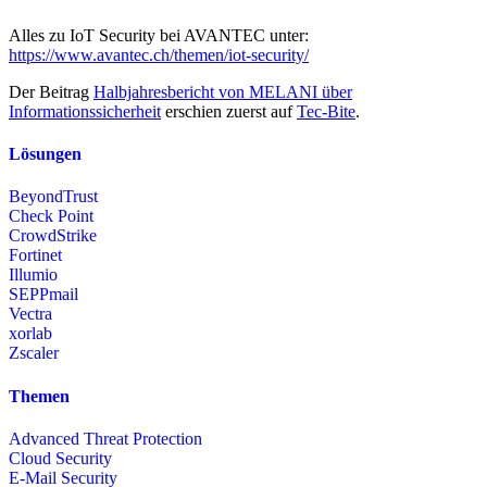
Alles zu IoT Security bei AVANTEC unter:
https://www.avantec.ch/themen/iot-security/
Der Beitrag
Halbjahresbericht von MELANI über
Informationssicherheit
erschien zuerst auf
Tec-Bite
.
Lösungen
BeyondTrust
Check Point
CrowdStrike
Fortinet
Illumio
SEPPmail
Vectra
xorlab
Zscaler
Themen
Advanced Threat Protection
Cloud Security
E-Mail Security