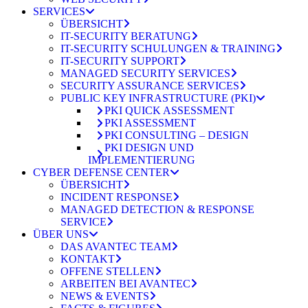
SERVICES
ÜBERSICHT
IT-SECURITY BERATUNG
IT-SECURITY SCHULUNGEN & TRAINING
IT-SECURITY SUPPORT
MANAGED SECURITY SERVICES
SECURITY ASSURANCE SERVICES
PUBLIC KEY INFRASTRUCTURE (PKI)
PKI QUICK ASSESSMENT
PKI ASSESSMENT
PKI CONSULTING – DESIGN
PKI DESIGN UND
IMPLEMENTIERUNG
CYBER DEFENSE CENTER
ÜBERSICHT
INCIDENT RESPONSE
MANAGED DETECTION & RESPONSE
SERVICE
ÜBER UNS
DAS AVANTEC TEAM
KONTAKT
OFFENE STELLEN
ARBEITEN BEI AVANTEC
NEWS & EVENTS