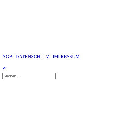
Heinrichstrasse 267
CH-8005 Zürich
Zentrale:
+41 44 457 13 13
Support:
+41 44 457 13 00
info@avantec.ch
(PGP)
(X.509)
© 2026 AVANTEC AG
AGB
|
DATENSCHUTZ
|
IMPRESSUM