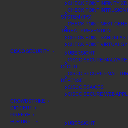
technische und Awareness-
CHECK POINT INFINITY X
Massnahmen gegen Phishing
CHECK POINT INTRUSION
SYSTEM (IPS)
CHECK POINT NEXT GENE
THREAT PREVENTION
CHECK POINT SANDBLAS
CHECK POINT VIRTUAL S
CISCO SECURITY
ÜBERSICHT
CISCO SECURE MALWARE 
CLOUD
CISCO SECURE EMAIL TH
DEFENSE
CISCO ESA/CES
CISCO SECURE WEB APPL
CROWDSTRIKE
DIGICERT
FIREEYE
FORTINET
ÜBERSICHT