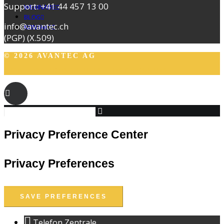
Support:
+41 44 457 13 00
WEBINARE
BLOG
info@avantec.ch
KONTAKT
(PGP)
(X.509)
© 2026 AVANTEC AG
AGB
|
DATENSCHUTZ
|
IMPRESSUM
Privacy Preference Center
Privacy Preferences
Telefon Zentrale