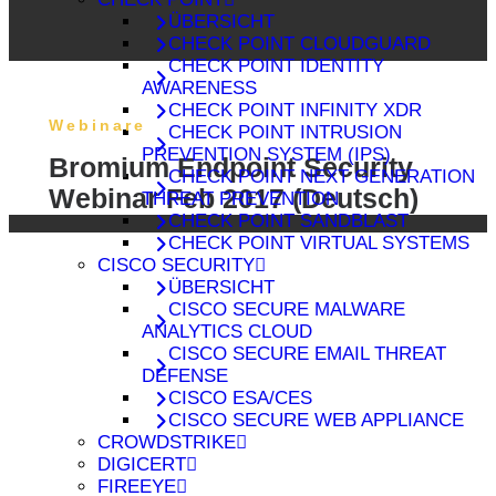
ÜBERSICHT
CHECK POINT CLOUDGUARD
CHECK POINT IDENTITY
AWARENESS
CHECK POINT INFINITY XDR
Webinare
CHECK POINT INTRUSION
PREVENTION SYSTEM (IPS)
Bromium Endpoint Security
CHECK POINT NEXT GENERATION
Webinar Feb 2017 (Deutsch)
THREAT PREVENTION
CHECK POINT SANDBLAST
CHECK POINT VIRTUAL SYSTEMS
CISCO SECURITY
ÜBERSICHT
CISCO SECURE MALWARE
ANALYTICS CLOUD
CISCO SECURE EMAIL THREAT
DEFENSE
CISCO ESA/CES
CISCO SECURE WEB APPLIANCE
CROWDSTRIKE
DIGICERT
FIREEYE