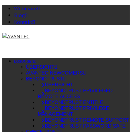
Webinare
Blog
Kontakt
LÖSUNGEN
ÜBERSICHT
AVANTEC NEWCOMERS
BEYONDTRUST
ÜBERSICHT
BEYONDTRUST PRIVILEGED
REMOTE ACCESS
BEYONDTRUST ENTITLE
BEYONDTRUST PRIVILEGE
MANAGEMENT
BEYONDTRUST REMOTE SUPPORT
BEYONDTRUST PASSWORD SAFE
CHECK POINT