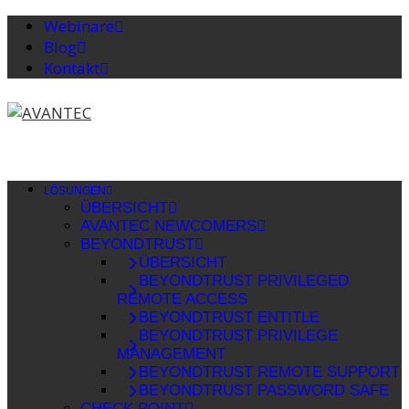
Webinare
Blog
Kontakt
LÖSUNGEN
ÜBERSICHT
AVANTEC NEWCOMERS
BEYONDTRUST
ÜBERSICHT
BEYONDTRUST PRIVILEGED
REMOTE ACCESS
BEYONDTRUST ENTITLE
BEYONDTRUST PRIVILEGE
MANAGEMENT
BEYONDTRUST REMOTE SUPPORT
BEYONDTRUST PASSWORD SAFE
CHECK POINT