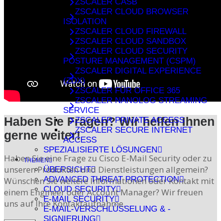
ZSCALER CASB
ZSCALER CLOUD BROWSER
ISOLATION
ZSCALER CLOUD FIREWALL
ZSCALER CLOUD SANDBOX
ZSCALER CLOUD SECURITY
POSTURE MANAGEMENT (CSPM)
ZSCALER DIGITAL EXPERIENCE
(ZDX)
ZSCALER FÜR OFFICE 365
ZSCALER NANOLOG STREAMING
SERVICE
Haben Sie Fragen? Wir helfen Ihnen
ZSCALER PRIVATE ACCESS
ZSCALER SECURE INTERNET
gerne weiter!
ACCESS
SPEZIALISIERTE LÖSUNGEN
Haben Sie eine Frage zu Cisco E-Mail Security oder zu
THEMEN
unseren Produkten und Dienstleistungen allgemein?
ÜBERSICHT
ADVANCED THREAT PROTECTION
Wünschen Sie weitere Informationen oder Kontakt mit
CLOUD SECURITY
einem Engineer oder Account Manager? Wir freuen
E-MAIL SECURITY
uns auf Ihre Kontaktaufnahme.
E-MAIL-VERSCHLÜSSELUNG & -
SIGNIERUNG