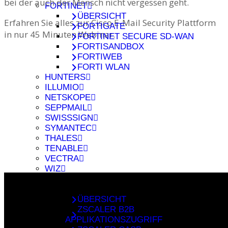
bei der auch der Mensch nicht vergessen geht.
FORTINET
ÜBERSICHT
Erfahren Sie alles zur Cisco E-Mail Security Plattform
FORTIGATE
in nur 45 Minuten Webinar.
FORTINET SECURE SD-WAN
FORTISANDBOX
FORTIWEB
FORTI WLAN
HUNTERS
ILLUMIO
NETSKOPE
SEPPMAIL
SWISSSIGN
SYMANTEC
THALES
TENABLE
VECTRA
WIZ
XORLAB
ZSCALER
ÜBERSICHT
ZSCALER B2B
APPLIKATIONSZUGRIFF