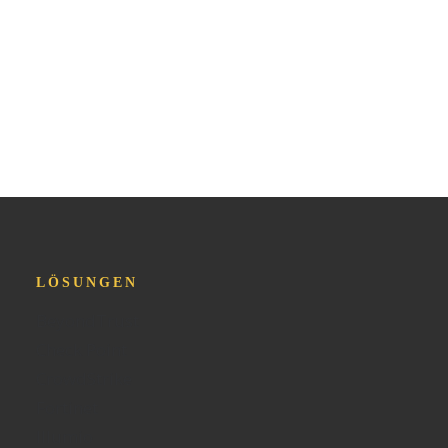
LÖSUNGEN
BeyondTrust
Check Point
CrowdStrike
Fortinet
Illumio