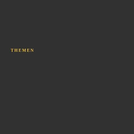
SEPPmail
Vectra
xorlab
Zscaler
THEMEN
Advanced Threat Protection
Cloud Security
E-Mail Security
E-Mail-Verschlüsselung
Endpoint Security
Enterprise Firewalls
Ransomware-Schutz
Remote Access
Security as a Service