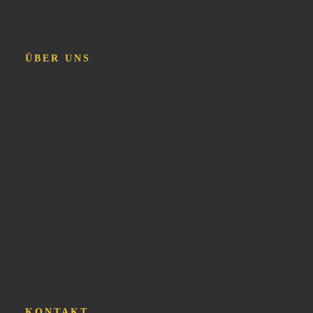
Web Security
ÜBER UNS
News & Events
Facts & Figures
IT-Security von AVANTEC
Team
Arbeiten bei AVANTEC
Offene Stellen
Engagement
Support
Virtuelle Standorte
Blog
KONTAKT