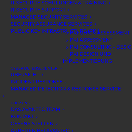
IT-SECURITY SCHULUNGEN & TRAINING
IT-SECURITY SUPPORT
MANAGED SECURITY SERVICES
SECURITY ASSURANCE SERVICES
PUBLIC KEY INFRASTRUCTURE (PKI)
PKI QUICK ASSESSMENT
PKI ASSESSMENT
PKI CONSULTING – DESI
PKI DESIGN UND
IMPLEMENTIERUNG
CYBER DEFENSE CENTER
ÜBERSICHT
INCIDENT RESPONSE
MANAGED DETECTION & RESPONSE SERVICE
ÜBER UNS
DAS AVANTEC TEAM
KONTAKT
OFFENE STELLEN
ARBEITEN BEI AVANTEC