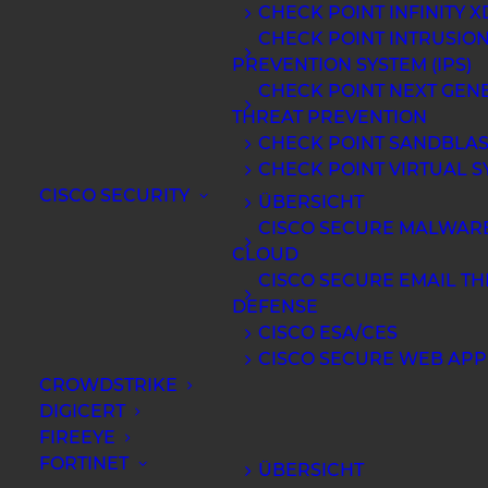
2026 (Deutsch)
CHECK POINT INFINITY X
CHECK POINT INTRUSIO
PREVENTION SYSTEM (IPS)
CHECK POINT NEXT GEN
THREAT PREVENTION
CHECK POINT SANDBLAS
CHECK POINT VIRTUAL S
CISCO SECURITY
ÜBERSICHT
CISCO SECURE MALWARE
CLOUD
CISCO SECURE EMAIL TH
DEFENSE
CISCO ESA/CES
CISCO SECURE WEB APP
CROWDSTRIKE
DIGICERT
FIREEYE
FORTINET
ÜBERSICHT