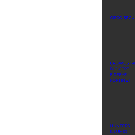
CISCO SECU
CROWDSTR
DIGICERT
FIREEYE
FORTINET
HUNTERS
ILLUMIO