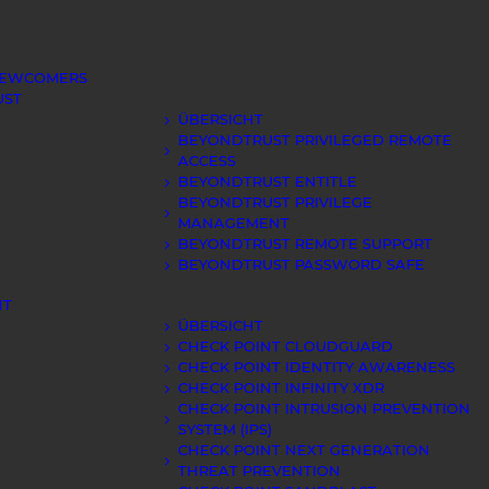
NEWCOMERS
UST
ÜBERSICHT
BEYONDTRUST PRIVILEGED REMOTE
ACCESS
BEYONDTRUST ENTITLE
BEYONDTRUST PRIVILEGE
MANAGEMENT
BEYONDTRUST REMOTE SUPPORT
BEYONDTRUST PASSWORD SAFE
NT
ÜBERSICHT
CHECK POINT CLOUDGUARD
CHECK POINT IDENTITY AWARENESS
CHECK POINT INFINITY XDR
CHECK POINT INTRUSION PREVENTION
SYSTEM (IPS)
CHECK POINT NEXT GENERATION
THREAT PREVENTION