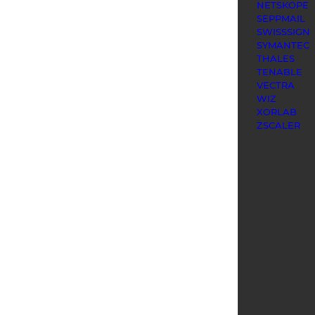
NETSKOPE
SEPPMAIL
SWISSSIGN
SYMANTEC
THALES
TENABLE
VECTRA
WIZ
XORLAB
ZSCALER