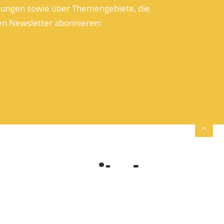
ösungen sowie über Themengebiete, die
ren Newsletter abonnieren:
 gerne weiter!
formationen oder Kontakt mit einem
aufnahme.