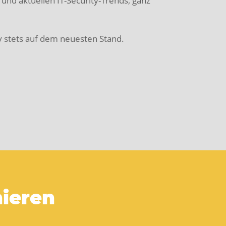
 und aktuellen IT-Security-Trends, ganz
y stets auf dem neuesten Stand.
nieren