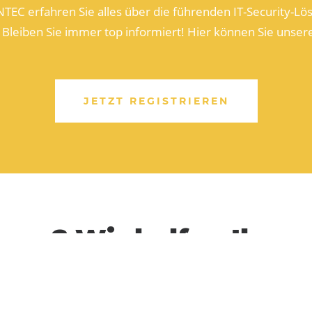
NTEC erfahren Sie alles über die führenden IT-Security-L
 Bleiben Sie immer top informiert! Hier können Sie unse
JETZT REGISTRIEREN
gen? Wir helfen Ihnen
rodukten und Dienstleistungen? Wünschen Sie weitere In
 oder Account Manager? Wir freuen uns auf Ihre Kontakt