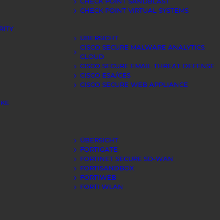
CHECK POINT SANDBLAST
CHECK POINT VIRTUAL SYSTEMS
RITY
ÜBERSICHT
CISCO SECURE MALWARE ANALYTICS
CLOUD
CISCO SECURE EMAIL THREAT DEFENSE
CISCO ESA/CES
CISCO SECURE WEB APPLIANCE
IKE
ÜBERSICHT
FORTIGATE
FORTINET SECURE SD-WAN
FORTISANDBOX
FORTIWEB
FORTI WLAN