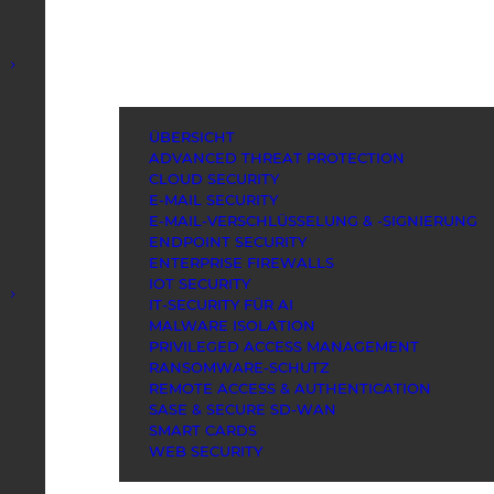
ÜBERSICHT
ADVANCED THREAT PROTECTION
CLOUD SECURITY
E-MAIL SECURITY
E-MAIL-VERSCHLÜSSELUNG & -SIGNIERUNG
ENDPOINT SECURITY
ENTERPRISE FIREWALLS
IOT SECURITY
IT-SECURITY FÜR AI
MALWARE ISOLATION
PRIVILEGED ACCESS MANAGEMENT
RANSOMWARE-SCHUTZ
REMOTE ACCESS & AUTHENTICATION
SASE & SECURE SD-WAN
SMART CARDS
WEB SECURITY