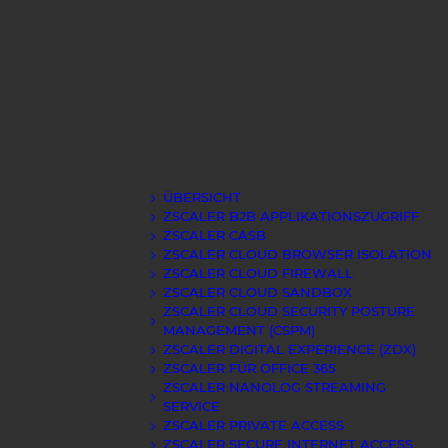
ÜBERSICHT
ZSCALER B2B APPLIKATIONSZUGRIFF
ZSCALER CASB
ZSCALER CLOUD BROWSER ISOLATION
ZSCALER CLOUD FIREWALL
ZSCALER CLOUD SANDBOX
ZSCALER CLOUD SECURITY POSTURE
MANAGEMENT (CSPM)
ZSCALER DIGITAL EXPERIENCE (ZDX)
ZSCALER FÜR OFFICE 365
ZSCALER NANOLOG STREAMING
SERVICE
ZSCALER PRIVATE ACCESS
ZSCALER SECURE INTERNET ACCESS