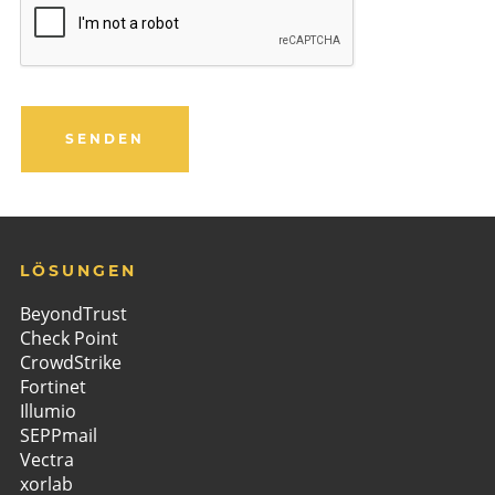
SENDEN
Your
Website
*
LÖSUNGEN
BeyondTrust
Check Point
CrowdStrike
Fortinet
Illumio
SEPPmail
Vectra
xorlab