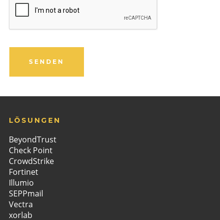
SENDEN
Website
URL
*
LÖSUNGEN
BeyondTrust
Check Point
CrowdStrike
Fortinet
Illumio
SEPPmail
Vectra
xorlab