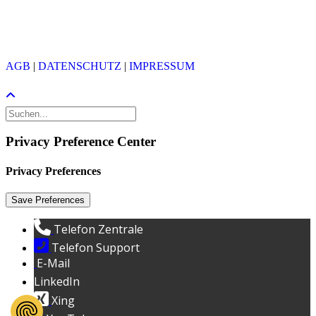
info@avantec.ch
(PGP)
(X.509)
© 2026 AVANTEC AG
AGB
|
DATENSCHUTZ
|
IMPRESSUM
Privacy Preference Center
Privacy Preferences
Telefon Zentrale
Telefon Support
E-Mail
LinkedIn
Xing