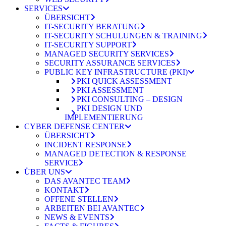
SERVICES
ÜBERSICHT
IT-SECURITY BERATUNG
IT-SECURITY SCHULUNGEN & TRAINING
IT-SECURITY SUPPORT
MANAGED SECURITY SERVICES
SECURITY ASSURANCE SERVICES
PUBLIC KEY INFRASTRUCTURE (PKI)
PKI QUICK ASSESSMENT
PKI ASSESSMENT
PKI CONSULTING – DESIGN
PKI DESIGN UND
IMPLEMENTIERUNG
CYBER DEFENSE CENTER
ÜBERSICHT
INCIDENT RESPONSE
MANAGED DETECTION & RESPONSE
SERVICE
ÜBER UNS
DAS AVANTEC TEAM
KONTAKT
OFFENE STELLEN
ARBEITEN BEI AVANTEC
NEWS & EVENTS