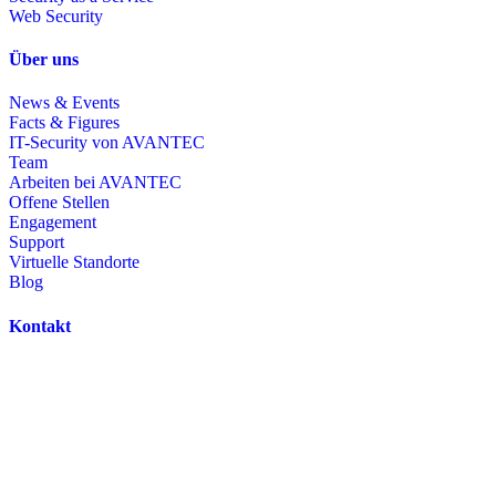
Web Security
Über uns
News & Events
Facts & Figures
IT-Security von AVANTEC
Team
Arbeiten bei AVANTEC
Offene Stellen
Engagement
Support
Virtuelle Standorte
Blog
Kontakt
AVANTEC AG
Heinrichstrasse 267
CH-8005 Zürich
Zentrale:
+41 44 457 13 13
Support:
+41 44 457 13 00