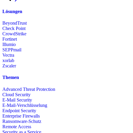
Lösungen
BeyondTrust
Check Point
CrowdStrike
Fortinet
Illumio
SEPPmail
Vectra
xorlab
Zscaler
Themen
Advanced Threat Protection
Cloud Security
E-Mail Security
E-Mail-Verschlüsselung
Endpoint Security
Enterprise Firewalls
Ransomware-Schutz
Remote Access
Security as a Service