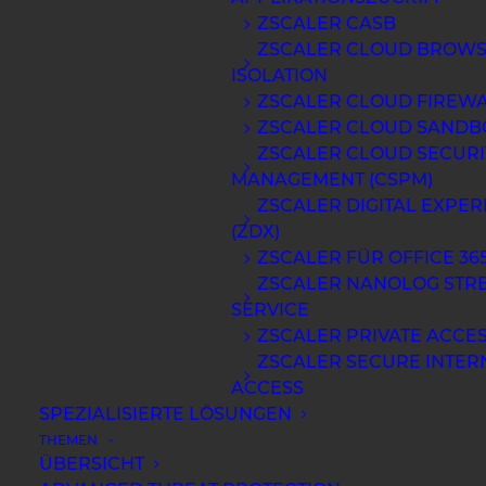
ZSCALER CASB
ZSCALER CLOUD BROW
ISOLATION
ZSCALER CLOUD FIREW
ZSCALER CLOUD SANDB
ZSCALER CLOUD SECURI
MANAGEMENT (CSPM)
ZSCALER DIGITAL EXPER
(ZDX)
ZSCALER FÜR OFFICE 36
Ein letztes Quantum Zeit für
ZSCALER NANOLOG STR
bestehende Krypto-Verfahren
SERVICE
ZSCALER PRIVATE ACCE
ZSCALER SECURE INTER
MEHR ERFAHREN
ACCESS
SPEZIALISIERTE LÖSUNGEN
THEMEN
ÜBERSICHT