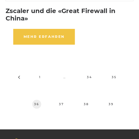
Zscaler und die «Great Firewall in
China»
MEHR ERFAHREN
1
…
34
35
36
37
38
39