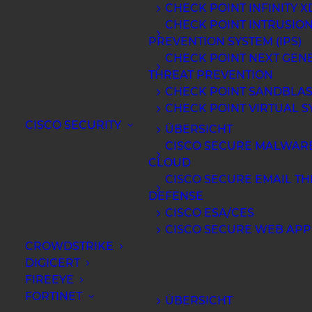
CHECK POINT INFINITY X
CHECK POINT INTRUSIO
PREVENTION SYSTEM (IPS)
CHECK POINT NEXT GEN
THREAT PREVENTION
CHECK POINT SANDBLAS
CHECK POINT VIRTUAL S
CISCO SECURITY
ÜBERSICHT
CISCO SECURE MALWARE
CLOUD
CISCO SECURE EMAIL TH
DEFENSE
CISCO ESA/CES
CISCO SECURE WEB APP
Wer braucht heute noch VMs?
CROWDSTRIKE
DIGICERT
FIREEYE
FORTINET
ÜBERSICHT
MEHR ERFAHREN