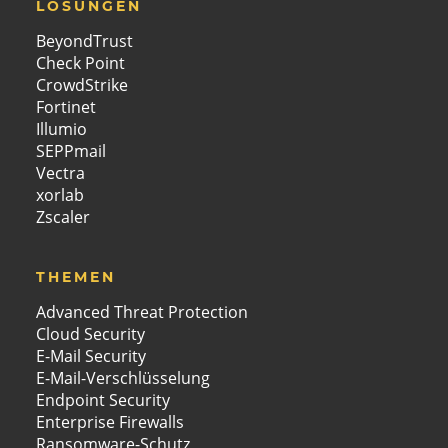
LÖSUNGEN
BeyondTrust
Check Point
CrowdStrike
Fortinet
Illumio
SEPPmail
Vectra
xorlab
Zscaler
THEMEN
Advanced Threat Protection
Cloud Security
E-Mail Security
E-Mail-Verschlüsselung
Endpoint Security
Enterprise Firewalls
Ransomware-Schutz