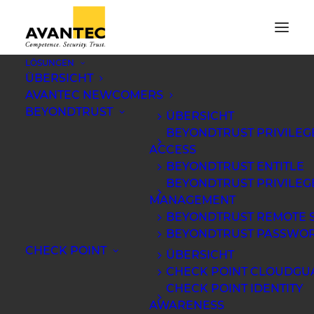
LÖSUNGEN
ÜBERSICHT
AVANTEC NEWCOMERS
BEYONDTRUST
ÜBERSICHT
BEYONDTRUST PRIVILE
ACCESS
BEYONDTRUST ENTITLE
BEYONDTRUST PRIVILEG
MANAGEMENT
BEYONDTRUST REMOTE 
BEYONDTRUST PASSWOR
CHECK POINT
ÜBERSICHT
CHECK POINT CLOUDGU
ARCHIV
CHECK POINT IDENTITY
Blog
AWARENESS