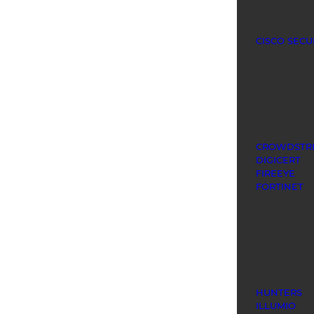
CISCO SECU
CROWDSTR
DIGICERT
FIREEYE
FORTINET
HUNTERS
ILLUMIO