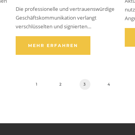
men
Akt
Die professionelle und vertrauenswürdige
nutz
Geschäftskommunikation verlangt
Angr
verschlüsselten und signierten…
MEHR ERFAHREN
1
2
3
4