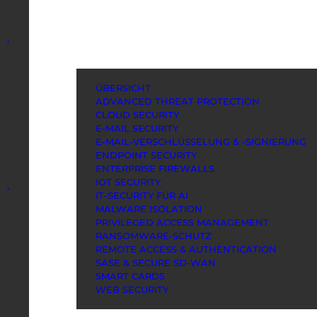
ÜBERSICHT
ADVANCED THREAT PROTECTION
CLOUD SECURITY
E-MAIL SECURITY
E-MAIL-VERSCHLÜSSELUNG & -SIGNIERUNG
ENDPOINT SECURITY
ENTERPRISE FIREWALLS
IOT SECURITY
IT-SECURITY FÜR AI
MALWARE ISOLATION
PRIVILEGED ACCESS MANAGEMENT
RANSOMWARE-SCHUTZ
REMOTE ACCESS & AUTHENTICATION
SASE & SECURE SD-WAN
SMART CARDS
WEB SECURITY