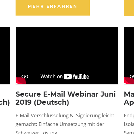
MEHR ERFAHREN
Secure E-Mail Webinar Juni
Ma
ch)
2019 (Deutsch)
Ap
E-Mail-Verschlüsselung & -Signierung leicht
Endp
gemacht: Einfache Umsetzung mit der
Iso
Schweizer Lösung…
Sym