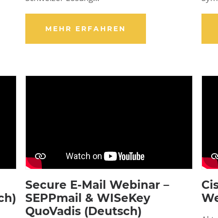
MEHR ERFAHREN
Secure E-Mail Webinar –
Ci
ch)
SEPPmail & WISeKey
We
QuoVadis (Deutsch)