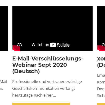
E-Mail-Verschlüsselungs-
xo
Webinar Sept 2020
(D
(Deutsch)
Emai
Mail
Professionelle und vertrauenswürdige
Kom
n.
Geschäftskommunikation verlangt
Den
heutzutage nach einer…
Sic