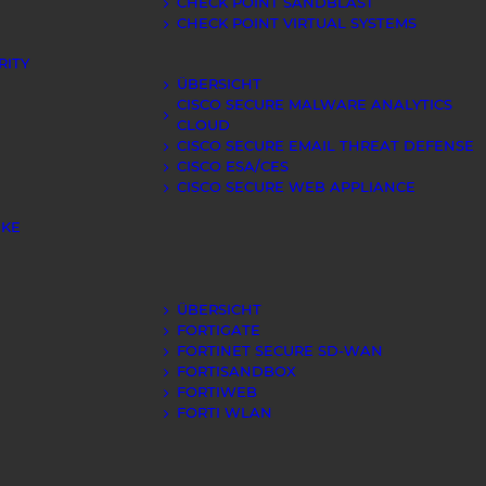
CHECK POINT SANDBLAST
CHECK POINT VIRTUAL SYSTEMS
RITY
ÜBERSICHT
CISCO SECURE MALWARE ANALYTICS
CLOUD
CISCO SECURE EMAIL THREAT DEFENSE
CISCO ESA/CES
CISCO SECURE WEB APPLIANCE
IKE
ÜBERSICHT
FORTIGATE
FORTINET SECURE SD-WAN
FORTISANDBOX
FORTIWEB
FORTI WLAN