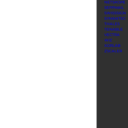
NETSKOPE
SEPPMAIL
SWISSSIGN
SYMANTEC
THALES
TENABLE
VECTRA
WIZ
XORLAB
ZSCALER