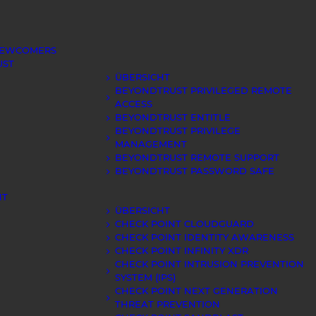
NEWCOMERS
UST
ÜBERSICHT
BEYONDTRUST PRIVILEGED REMOTE
ACCESS
BEYONDTRUST ENTITLE
BEYONDTRUST PRIVILEGE
MANAGEMENT
BEYONDTRUST REMOTE SUPPORT
BEYONDTRUST PASSWORD SAFE
NT
ÜBERSICHT
CHECK POINT CLOUDGUARD
CHECK POINT IDENTITY AWARENESS
CHECK POINT INFINITY XDR
CHECK POINT INTRUSION PREVENTION
SYSTEM (IPS)
CHECK POINT NEXT GENERATION
THREAT PREVENTION