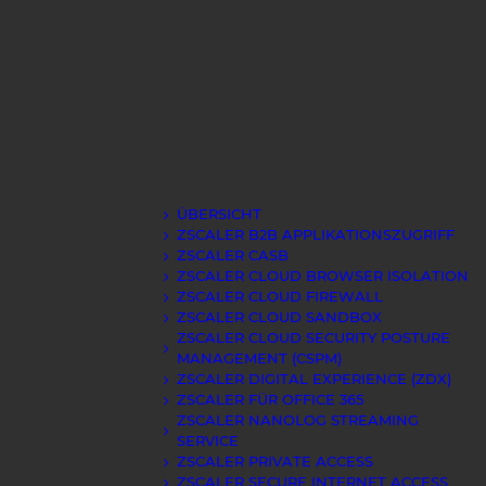
ÜBERSICHT
ZSCALER B2B APPLIKATIONSZUGRIFF
ZSCALER CASB
ZSCALER CLOUD BROWSER ISOLATION
ZSCALER CLOUD FIREWALL
ZSCALER CLOUD SANDBOX
ZSCALER CLOUD SECURITY POSTURE
MANAGEMENT (CSPM)
ZSCALER DIGITAL EXPERIENCE (ZDX)
ZSCALER FÜR OFFICE 365
ZSCALER NANOLOG STREAMING
SERVICE
ZSCALER PRIVATE ACCESS
ZSCALER SECURE INTERNET ACCESS