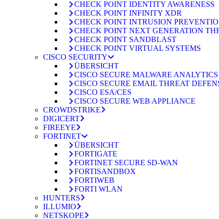
CHECK POINT IDENTITY AWARENESS
CHECK POINT INFINITY XDR
CHECK POINT INTRUSION PREVENTION
CHECK POINT NEXT GENERATION TH
CHECK POINT SANDBLAST
CHECK POINT VIRTUAL SYSTEMS
CISCO SECURITY
ÜBERSICHT
CISCO SECURE MALWARE ANALYTICS
CISCO SECURE EMAIL THREAT DEFEN
CISCO ESA/CES
CISCO SECURE WEB APPLIANCE
CROWDSTRIKE
DIGICERT
FIREEYE
FORTINET
ÜBERSICHT
FORTIGATE
FORTINET SECURE SD-WAN
FORTISANDBOX
FORTIWEB
FORTI WLAN
HUNTERS
ILLUMIO
NETSKOPE