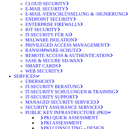
CLOUD SECURITY
E-MAIL SECURITY
E-MAIL-VERSCHLÜSSELUNG & -SIGNIERUNG
ENDPOINT SECURITY
ENTERPRISE FIREWALLS
IOT SECURITY
IT-SECURITY FÜR AI
MALWARE ISOLATION
PRIVILEGED ACCESS MANAGEMENT
RANSOMWARE-SCHUTZ
REMOTE ACCESS & AUTHENTICATION
SASE & SECURE SD-WAN
SMART CARDS
WEB SECURITY
SERVICES
ÜBERSICHT
IT-SECURITY BERATUNG
IT-SECURITY SCHULUNGEN & TRAINING
IT-SECURITY SUPPORT
MANAGED SECURITY SERVICES
SECURITY ASSURANCE SERVICES
PUBLIC KEY INFRASTRUCTURE (PKI)
PKI QUICK ASSESSMENT
PKI ASSESSMENT
PKI CONSULTING – DESIGN