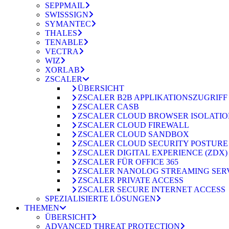
SEPPMAIL
SWISSSIGN
SYMANTEC
THALES
TENABLE
VECTRA
WIZ
XORLAB
ZSCALER
ÜBERSICHT
ZSCALER B2B APPLIKATIONSZUGRIFF
ZSCALER CASB
ZSCALER CLOUD BROWSER ISOLATI
ZSCALER CLOUD FIREWALL
ZSCALER CLOUD SANDBOX
ZSCALER CLOUD SECURITY POSTURE
ZSCALER DIGITAL EXPERIENCE (ZDX)
ZSCALER FÜR OFFICE 365
ZSCALER NANOLOG STREAMING SER
ZSCALER PRIVATE ACCESS
ZSCALER SECURE INTERNET ACCESS
SPEZIALISIERTE LÖSUNGEN
THEMEN
ÜBERSICHT
ADVANCED THREAT PROTECTION