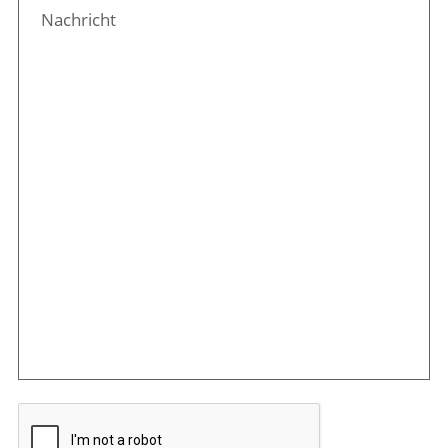
Nachricht