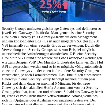
Security Groups umfassen gleichartige Gateways und definieren so
jeweils ein Gateway, d.h. für das Management ist eine Security
Group ein Gateway (= 1 Gateway-Lizenz auf dem Management
und ein konsolidiertes Log). Es ist auch möglich VSX (bis zu 250
VS) innerhalb von einer Security Group zu verwenden. Durch die
Verwendung von Security Groups ist es zum Beispiel möglich,
unterschiedliche Anforderungen abzudecken. Z.B. eine Security
Group für NGTP und eine weitere für Low Latency-Anwendungen
wie zum Beispiel VoIP. Der Maestro Orchestrator kann via RESTful
API angesprochen werden und so ist es möglich, völlig automatisch
einzelne Gateways von der einen in die andere Security Group zu
verschieben, je nach Lastaufkommen. Das Hinzufügen eines neuen
Gateways in eine Security Group benötigt manuell nur ein paar
Klicks und dann dauert es maximal 6 Minuten, bis der neue
Gateway sich den aktuellen Hotfix Accumulator von der Security
Group geholt hat, installiert und rebootet. Sobald das Gateway bereit
ist, erhält er vom Orchestrator Netzwerktraffic. Analog verhält es
sich mit Upgrades oder Ausfällen von einzelnen Gateways. Der
Orchestrator erkennt dies und verwendet diese Gateways nicht