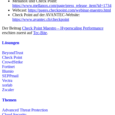
Mellanox und Check Point:
https://www.mellanox.com/page/press_release_item?id=1734
Webcast:
https://pages.checkpoint.com/webinar-maestro.html
Check Point auf der AVANTEC-Website:
https://www.avantec.ch/checkpoint
Der Beitrag
Check Point Maestro – Hyperscaling Performance
erschien zuerst auf
Tec-Bite
.
Lösungen
BeyondTrust
Check Point
CrowdStrike
Fortinet
Illumio
SEPPmail
Vectra
xorlab
Zscaler
Themen
Advanced Threat Protection
Cloud Security