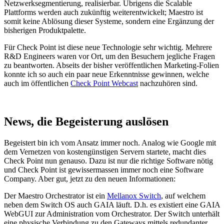
Netzwerksegmentierung, realisierbar. Übrigens die Scalable
Plattforms werden auch zukünftig weiterentwickelt; Maestro ist
somit keine Ablösung dieser Systeme, sondern eine Ergänzung der
bisherigen Produktpalette.
Für Check Point ist diese neue Technologie sehr wichtig. Mehrere
R&D Engineers waren vor Ort, um den Besuchern jegliche Fragen
zu beantworten. Abseits der bisher veröffentlichen Marketing-Folien
konnte ich so auch ein paar neue Erkenntnisse gewinnen, welche
auch im öffentlichen
Check Point Webcast
nachzuhören sind.
News, die Begeisterung auslösen
Begeistert bin ich vom Ansatz immer noch. Analog wie Google mit
dem Vernetzen von kostengünstigen Servern startete, macht dies
Check Point nun genauso. Dazu ist nur die richtige Software nötig
und Check Point ist gewissermassen immer noch eine Software
Company. Aber gut, jetzt zu den neuen Informationen:
Der Maestro Orchestrator ist ein
Mellanox Switch
, auf welchem
neben dem Switch OS auch GAIA läuft. D.h. es existiert eine GAIA
WebGUI zur Administration vom Orchestrator. Der Switch unterhält
eine physische Verbindung zu den Gateways mittels redundanter