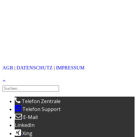
AVANTEC AG
Heinrichstrasse 267
CH-8005 Zürich
Zentrale:
+41 44 457 13 13
Support:
+41 44 457 13 00
info@avantec.ch
(PGP)
(X.509)
© 2026 AVANTEC AG
AGB
|
DATENSCHUTZ
|
IMPRESSUM
Telefon Zentrale
Telefon Support
E-Mail
LinkedIn
Xing