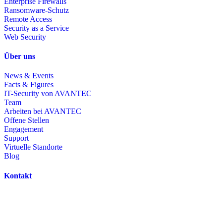
Enterprise Firewalls
Ransomware-Schutz
Remote Access
Security as a Service
Web Security
Über uns
News & Events
Facts & Figures
IT-Security von AVANTEC
Team
Arbeiten bei AVANTEC
Offene Stellen
Engagement
Support
Virtuelle Standorte
Blog
Kontakt
AVANTEC AG
Heinrichstrasse 267
CH-8005 Zürich