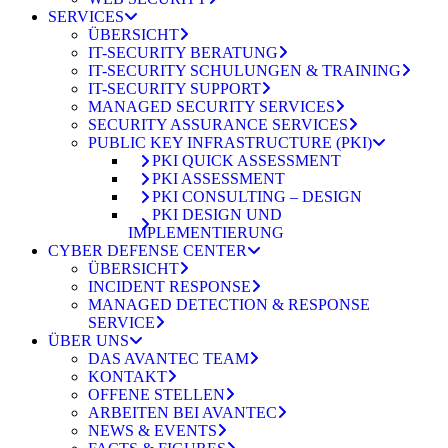
SERVICES
ÜBERSICHT
IT-SECURITY BERATUNG
IT-SECURITY SCHULUNGEN & TRAINING
IT-SECURITY SUPPORT
MANAGED SECURITY SERVICES
SECURITY ASSURANCE SERVICES
PUBLIC KEY INFRASTRUCTURE (PKI)
PKI QUICK ASSESSMENT
PKI ASSESSMENT
PKI CONSULTING – DESIGN
PKI DESIGN UND
IMPLEMENTIERUNG
CYBER DEFENSE CENTER
ÜBERSICHT
INCIDENT RESPONSE
MANAGED DETECTION & RESPONSE
SERVICE
ÜBER UNS
DAS AVANTEC TEAM
KONTAKT
OFFENE STELLEN
ARBEITEN BEI AVANTEC
NEWS & EVENTS