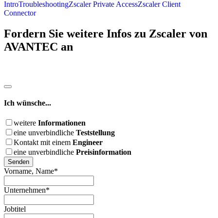
Intro
Troubleshooting
Zscaler Private Access
Zscaler Client
Connector
Fordern Sie weitere Infos zu Zscaler von
AVANTEC an
Email
Ich wünsche...
*
weitere
Informationen
eine unverbindliche
Teststellung
Kontakt mit einem
Engineer
eine unverbindliche
Preisinformation
Senden
Vorname, Name
*
Unternehmen
*
Jobtitel