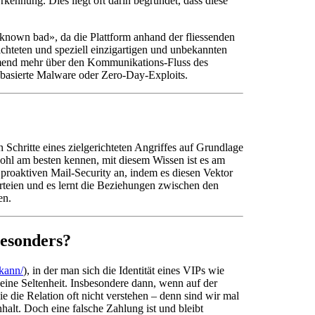
Erkennung. Dies liegt oft darin begründet, dass diese
 known bad», da die Plattform anhand der fliessenden
hteten und speziell einzigartigen und unbekannten
nehmend mehr über den Kommunikations-Fluss des
basierte Malware oder Zero-Day-Exploits.
Schritte eines zielgerichteten Angriffes auf Grundlage
ohl am besten kennen, mit diesem Wissen ist es am
 proaktiven Mail-Security an, indem es diesen Vektor
arteien und es lernt die Beziehungen zwischen den
en.
besonders?
kann/
), in der man sich die Identität eines VIPs wie
ine Seltenheit. Insbesondere dann, wenn auf der
e die Relation oft nicht verstehen – denn sind wir mal
nhalt. Doch eine falsche Zahlung ist und bleibt