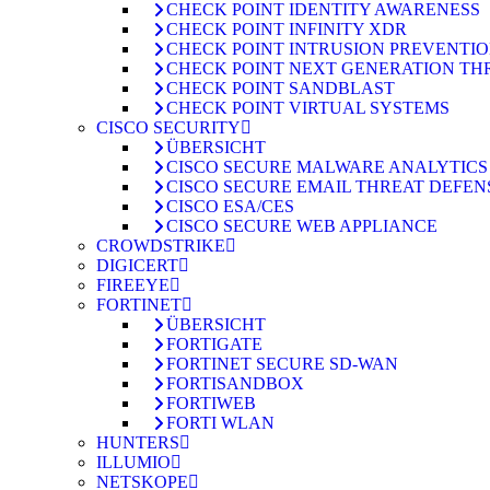
CHECK POINT IDENTITY AWARENESS
CHECK POINT INFINITY XDR
CHECK POINT INTRUSION PREVENTION
CHECK POINT NEXT GENERATION TH
CHECK POINT SANDBLAST
CHECK POINT VIRTUAL SYSTEMS
CISCO SECURITY
ÜBERSICHT
CISCO SECURE MALWARE ANALYTICS
CISCO SECURE EMAIL THREAT DEFEN
CISCO ESA/CES
CISCO SECURE WEB APPLIANCE
CROWDSTRIKE
DIGICERT
FIREEYE
FORTINET
ÜBERSICHT
FORTIGATE
FORTINET SECURE SD-WAN
FORTISANDBOX
FORTIWEB
FORTI WLAN
HUNTERS
ILLUMIO
NETSKOPE