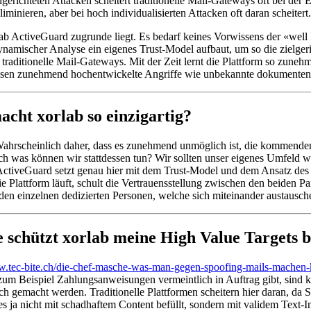
elgerichteten Attacken scheitert traditionelle Mail-Gateways oft bei der 
minieren, aber bei hoch individualisierten Attacken oft daran scheitert.
lab ActiveGuard zugrunde liegt. Es bedarf keines Vorwissens der «well
mischer Analyse ein eigenes Trust-Model aufbaut, um so die zielgeric
 traditionelle Mail-Gateways. Mit der Zeit lernt die Plattform so zu
ssen zunehmend hochentwickelte Angriffe wie unbekannte dokumenten
acht xorlab so einzigartig?
Wahrscheinlich daher, dass es zunehmend unmöglich ist, die kommenden 
h was können wir stattdessen tun? Wir sollten unser eigenes Umfeld w
b ActiveGuard setzt genau hier mit dem Trust-Model und dem Ansatz des
e Plattform läuft, schult die Vertrauensstellung zwischen den beiden P
 einzelnen dedizierten Personen, welche sich miteinander austausch
e schützt xorlab meine High Value Targets 
.tec-bite.ch/die-chef-masche-was-man-gegen-spoofing-mails-machen-
m Beispiel Zahlungsanweisungen vermeintlich in Auftrag gibt, sind ke
 gemacht werden. Traditionelle Plattformen scheitern hier daran, da Si
ches ja nicht mit schadhaftem Content befüllt, sondern mit validem Text-I