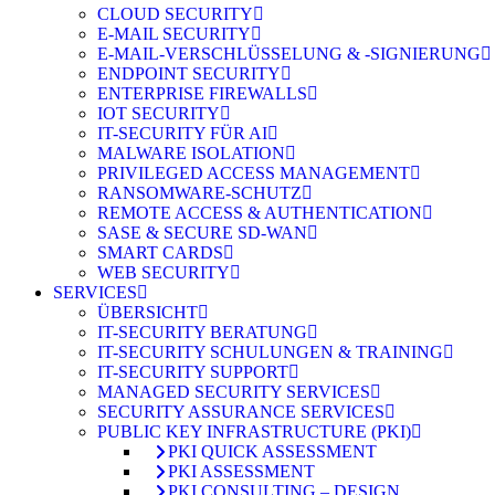
CLOUD SECURITY
E-MAIL SECURITY
E-MAIL-VERSCHLÜSSELUNG & -SIGNIERUNG
ENDPOINT SECURITY
ENTERPRISE FIREWALLS
IOT SECURITY
IT-SECURITY FÜR AI
MALWARE ISOLATION
PRIVILEGED ACCESS MANAGEMENT
RANSOMWARE-SCHUTZ
REMOTE ACCESS & AUTHENTICATION
SASE & SECURE SD-WAN
SMART CARDS
WEB SECURITY
SERVICES
ÜBERSICHT
IT-SECURITY BERATUNG
IT-SECURITY SCHULUNGEN & TRAINING
IT-SECURITY SUPPORT
MANAGED SECURITY SERVICES
SECURITY ASSURANCE SERVICES
PUBLIC KEY INFRASTRUCTURE (PKI)
PKI QUICK ASSESSMENT
PKI ASSESSMENT
PKI CONSULTING – DESIGN