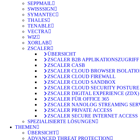
SEPPMAIL
SWISSSIGN
SYMANTEC
THALES
TENABLE
VECTRA
WIZ
XORLAB
ZSCALER
ÜBERSICHT
ZSCALER B2B APPLIKATIONSZUGRIFF
ZSCALER CASB
ZSCALER CLOUD BROWSER ISOLATI
ZSCALER CLOUD FIREWALL
ZSCALER CLOUD SANDBOX
ZSCALER CLOUD SECURITY POSTURE
ZSCALER DIGITAL EXPERIENCE (ZDX)
ZSCALER FÜR OFFICE 365
ZSCALER NANOLOG STREAMING SER
ZSCALER PRIVATE ACCESS
ZSCALER SECURE INTERNET ACCESS
SPEZIALISIERTE LÖSUNGEN
THEMEN
ÜBERSICHT
ADVANCED THREAT PROTECTION