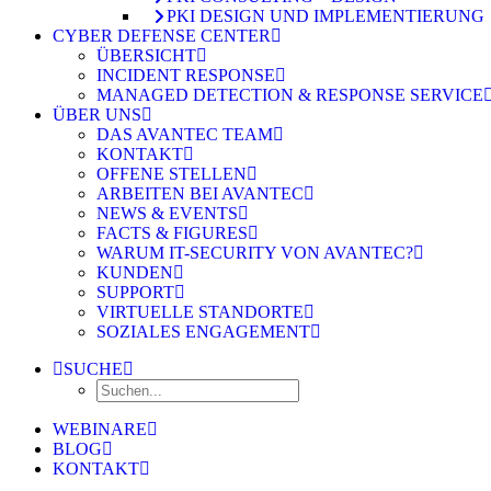
PKI DESIGN UND IMPLEMENTIERUNG
CYBER DEFENSE CENTER
ÜBERSICHT
INCIDENT RESPONSE
MANAGED DETECTION & RESPONSE SERVICE
ÜBER UNS
DAS AVANTEC TEAM
KONTAKT
OFFENE STELLEN
ARBEITEN BEI AVANTEC
NEWS & EVENTS
FACTS & FIGURES
WARUM IT-SECURITY VON AVANTEC?
KUNDEN
SUPPORT
VIRTUELLE STANDORTE
SOZIALES ENGAGEMENT
SUCHE
WEBINARE
BLOG
KONTAKT