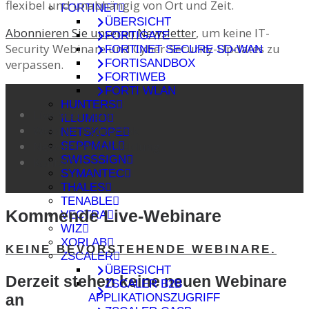
flexibel und unabhängig von Ort und Zeit.
FORTINET
ÜBERSICHT
Abonnieren Sie unseren Newsletter
, um keine IT-
FORTIGATE
Security Webinare und Cyber-Security-Updates zu
FORTINET SECURE SD-WAN
FORTISANDBOX
verpassen.
FORTIWEB
FORTI WLAN
HUNTERS
Live-Webinare
ILLUMIO
Webinar-Videothek
NETSKOPE
Newsletter-Anmeldung
SEPPMAIL
SWISSSIGN
Kontakt
SYMANTEC
THALES
TENABLE
Kommende Live-Webinare
VECTRA
WIZ
XORLAB
KEINE BEVORSTEHENDE WEBINARE.
ZSCALER
ÜBERSICHT
Derzeit stehen keine neuen Webinare
ZSCALER B2B
an
APPLIKATIONSZUGRIFF