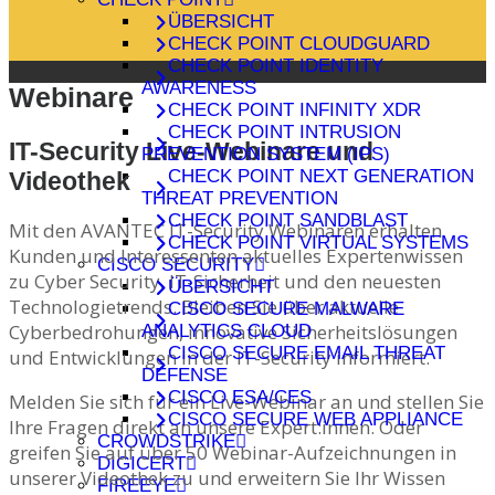
ÜBERSICHT
CHECK POINT CLOUDGUARD
CHECK POINT IDENTITY
AWARENESS
Webinare
CHECK POINT INFINITY XDR
CHECK POINT INTRUSION
IT-Security Live-Webinare und
PREVENTION SYSTEM (IPS)
CHECK POINT NEXT GENERATION
Videothek
THREAT PREVENTION
CHECK POINT SANDBLAST
Mit den AVANTEC IT-Security Webinaren erhalten
CHECK POINT VIRTUAL SYSTEMS
Kunden und Interessenten aktuelles Expertenwissen
CISCO SECURITY
zu Cyber Security, IT-Sicherheit und den neuesten
ÜBERSICHT
Technologietrends. Bleiben Sie über aktuelle
CISCO SECURE MALWARE
Cyberbedrohungen, innovative Sicherheitslösungen
ANALYTICS CLOUD
CISCO SECURE EMAIL THREAT
und Entwicklungen in der IT-Security informiert.
DEFENSE
CISCO ESA/CES
Melden Sie sich für ein Live-Webinar an und stellen Sie
CISCO SECURE WEB APPLIANCE
Ihre Fragen direkt an unsere Expert:innen. Oder
CROWDSTRIKE
greifen Sie auf über 50 Webinar-Aufzeichnungen in
DIGICERT
unserer Videothek zu und erweitern Sie Ihr Wissen
FIREEYE