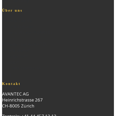
Web Security
Über uns
News & Events
Facts & Figures
IT-Security von AVANTEC
Team
Arbeiten bei AVANTEC
Offene Stellen
Engagement
Support
Virtuelle Standorte
Blog
Kontakt
AVANTEC AG
Heinrichstrasse 267
CH-8005 Zürich