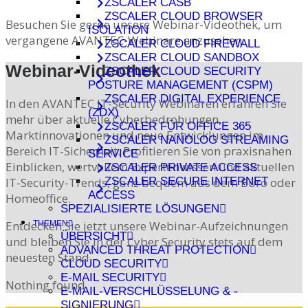
ZSCALER CASB
ZSCALER CLOUD BROWSER
Besuchen Sie gerne unsere Webinar-Videothek, um
ISOLATION
vergangene AVANTEC-Webinare anzusehen.
ZSCALER CLOUD FIREWALL
ZSCALER CLOUD SANDBOX
Webinar-Videothek
ZSCALER CLOUD SECURITY
POSTURE MANAGEMENT (CSPM)
ZSCALER DIGITAL EXPERIENCE
In den AVANTEC IT-Security Webinaren erfahren Sie
(ZDX)
mehr über aktuelle Cyberbedrohungen,
ZSCALER FÜR OFFICE 365
Marktinnovationen und neue Entwicklungen im
ZSCALER NANOLOG STREAMING
Bereich IT-Sicherheit. Profitieren Sie von praxisnahen
SERVICE
Einblicken, wertvollem Expertenwissen und aktuellen
ZSCALER PRIVATE ACCESS
IT-Security-Trends, ganz bequem aus dem Büro oder
ZSCALER SECURE INTERNET
ACCESS
Homeoffice.
SPEZIALISIERTE LÖSUNGEN
Entdecken Sie jetzt unsere Webinar-Aufzeichnungen
THEMEN
ÜBERSICHT
und bleiben Sie in der Cyber Security stets auf dem
ADVANCED THREAT PROTECTION
neuesten Stand.
CLOUD SECURITY
E-MAIL SECURITY
Nothing found.
E-MAIL-VERSCHLÜSSELUNG & -
SIGNIERUNG