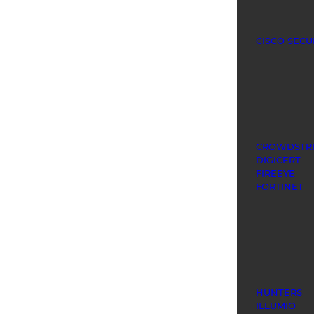
CISCO SECU
CROWDSTR
DIGICERT
FIREEYE
FORTINET
HUNTERS
ILLUMIO