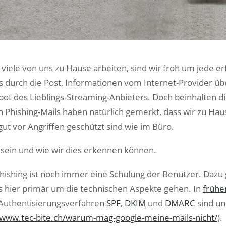
 viele von uns zu Hause arbeiten, sind wir froh um jede er
s durch die Post, Informationen vom Internet-Provider übe
ot des Lieblings-Streaming-Anbieters. Doch beinhalten di
 Phishing-Mails haben natürlich gemerkt, dass wir zu Ha
gut vor Angriffen geschützt sind wie im Büro.
 sein und wie wir dies erkennen können.
ishing ist noch immer eine Schulung der Benutzer. Dazu 
s hier primär um die technischen Aspekte gehen. In
frühe
-Authentisierungsverfahren
SPF
,
DKIM
und
DMARC
sind und
www.tec-bite.ch/warum-mag-google-meine-mails-nicht/
).