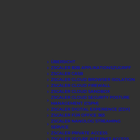
ÜBERSICHT
ZSCALER B2B APPLIKATIONSZUGRIFF
ZSCALER CASB
ZSCALER CLOUD BROWSER ISOLATION
ZSCALER CLOUD FIREWALL
ZSCALER CLOUD SANDBOX
ZSCALER CLOUD SECURITY POSTURE
MANAGEMENT (CSPM)
ZSCALER DIGITAL EXPERIENCE (ZDX)
ZSCALER FÜR OFFICE 365
ZSCALER NANOLOG STREAMING
SERVICE
ZSCALER PRIVATE ACCESS
ZSCALER SECURE INTERNET ACCESS