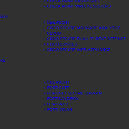
CHECK POINT SANDBLAST
CHECK POINT VIRTUAL SYSTEMS
RITY
ÜBERSICHT
CISCO SECURE MALWARE ANALYTICS
CLOUD
CISCO SECURE EMAIL THREAT DEFENSE
CISCO ESA/CES
CISCO SECURE WEB APPLIANCE
IKE
ÜBERSICHT
FORTIGATE
FORTINET SECURE SD-WAN
FORTISANDBOX
FORTIWEB
FORTI WLAN