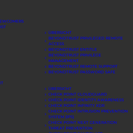
NEWCOMERS
UST
ÜBERSICHT
BEYONDTRUST PRIVILEGED REMOTE
ACCESS
BEYONDTRUST ENTITLE
BEYONDTRUST PRIVILEGE
MANAGEMENT
BEYONDTRUST REMOTE SUPPORT
BEYONDTRUST PASSWORD SAFE
NT
ÜBERSICHT
CHECK POINT CLOUDGUARD
CHECK POINT IDENTITY AWARENESS
CHECK POINT INFINITY XDR
CHECK POINT INTRUSION PREVENTION
SYSTEM (IPS)
CHECK POINT NEXT GENERATION
THREAT PREVENTION