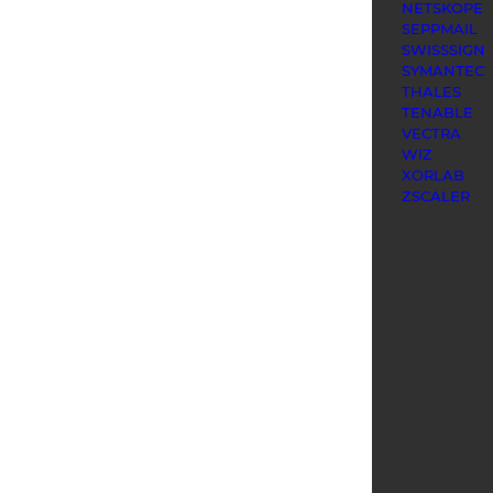
NETSKOPE
SEPPMAIL
SWISSSIGN
SYMANTEC
THALES
TENABLE
VECTRA
WIZ
XORLAB
ZSCALER