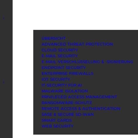
ÜBERSICHT
ADVANCED THREAT PROTECTION
CLOUD SECURITY
E-MAIL SECURITY
E-MAIL-VERSCHLÜSSELUNG & -SIGNIERUNG
ENDPOINT SECURITY
ENTERPRISE FIREWALLS
IOT SECURITY
IT-SECURITY FÜR AI
MALWARE ISOLATION
PRIVILEGED ACCESS MANAGEMENT
RANSOMWARE-SCHUTZ
REMOTE ACCESS & AUTHENTICATION
SASE & SECURE SD-WAN
SMART CARDS
WEB SECURITY