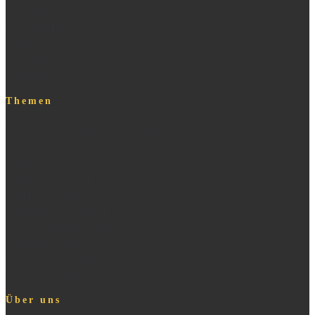
Illumio
SEPPmail
Vectra
xorlab
Zscaler
Themen
Advanced Threat Protection
Cloud Security
E-Mail Security
E-Mail-Verschlüsselung
Endpoint Security
Enterprise Firewalls
Ransomware-Schutz
Remote Access
Security as a Service
Web Security
Über uns