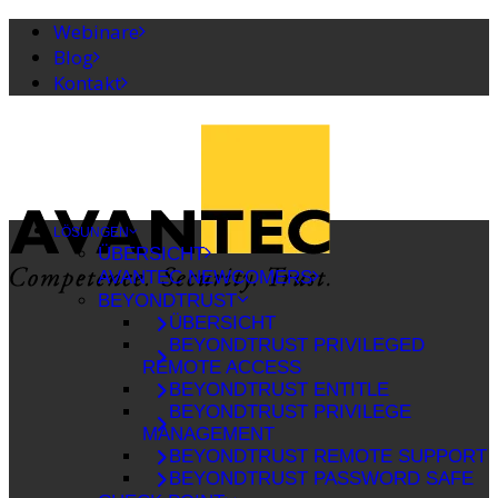
Webinare
Blog
Kontakt
LÖSUNGEN
ÜBERSICHT
AVANTEC NEWCOMERS
BEYONDTRUST
ÜBERSICHT
BEYONDTRUST PRIVILEGED
REMOTE ACCESS
BEYONDTRUST ENTITLE
BEYONDTRUST PRIVILEGE
MANAGEMENT
BEYONDTRUST REMOTE SUPPORT
BEYONDTRUST PASSWORD SAFE