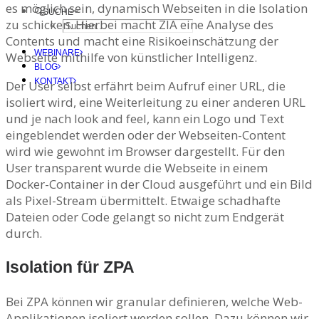
es möglich sein, dynamisch Webseiten in die Isolation
SUCHE
zu schicken. Hierbei macht ZIA eine Analyse des
Contents und macht eine Risikoeinschätzung der
WEBINARE
Webseite mithilfe von künstlicher Intelligenz.
BLOG
KONTAKT
Der User selbst erfährt beim Aufruf einer URL, die
isoliert wird, eine Weiterleitung zu einer anderen URL
und je nach look and feel, kann ein Logo und Text
eingeblendet werden oder der Webseiten-Content
wird wie gewohnt im Browser dargestellt. Für den
User transparent wurde die Webseite in einem
Docker-Container in der Cloud ausgeführt und ein Bild
als Pixel-Stream übermittelt. Etwaige schadhafte
Dateien oder Code gelangt so nicht zum Endgerät
durch.
Isolation für ZPA
Bei ZPA können wir granular definieren, welche Web-
Applikationen isoliert werden sollen. Dazu können wir