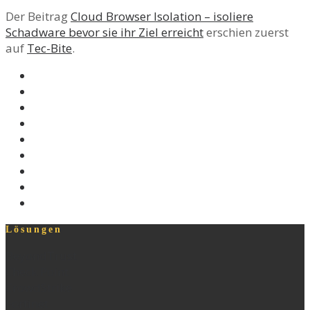
Der Beitrag
Cloud Browser Isolation – isoliere
Schadware bevor sie ihr Ziel erreicht
erschien zuerst
auf
Tec-Bite
.
Lösungen
BeyondTrust
Check Point
CrowdStrike
Fortinet