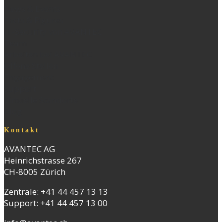
News & Events
Facts & Figures
IT-Security von AVANTEC
Team
Arbeiten bei AVANTEC
Offene Stellen
Engagement
Support
Virtuelle Standorte
Blog
Kontakt
AVANTEC AG
Heinrichstrasse 267
CH-8005 Zürich
Zentrale:
+41 44 457 13 13
Support:
+41 44 457 13 00