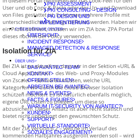
In diesem Portal definieren wir das Look-Feel für den
PKI ASSESSMENT
User und ob Copy & Paste oder der Up- und Download
PKI CONSULTING – DESIGN
von Files gestattet ist. Es können mehrere Profile mit
PKI DESIGN UND
unterschiedlichen Settings definiert werden. Haben wir
IMPLEMENTIERUNG
ein Profil definiert, müssen wir im ZIA bzw. ZPA Portal
CYBER DEFENSE CENTER
ÜBERSICHT
dieses noch in der Policy verwenden.
INCIDENT RESPONSE
MANAGED DETECTION & RESPONSE
Isolation für ZIA
SERVICE
ÜBER UNS
Bei ZIA ist es aktuell so, dass wir in der Sektion «URL &
DAS AVANTEC TEAM
Cloud App Control» – des Web- und Proxy-Modules
KONTAKT
von Zscaler – definieren müssen, welche URL
OFFENE STELLEN
ARBEITEN BEI AVANTEC
Kategorien wir durch die Cloud Browser Isolation
NEWS & EVENTS
schützen möchten. Es ist natürlich ebenfalls möglich,
FACTS & FIGURES
eigene URL Listen zu pflegen, um diese so
WARUM IT-SECURITY VON AVANTEC?
abzusichern. Dieser Ansatz ist aber recht statisch und
KUNDEN
bietet nicht unbedingt den gewünschten Schutz.
SUPPORT
VIRTUELLE STANDORTE
Mit der ZIA Version 6.2 – welche im Verlauf des
SOZIALES ENGAGEMENT
kommenden Halbjahres ausgerollt werden soll – wird