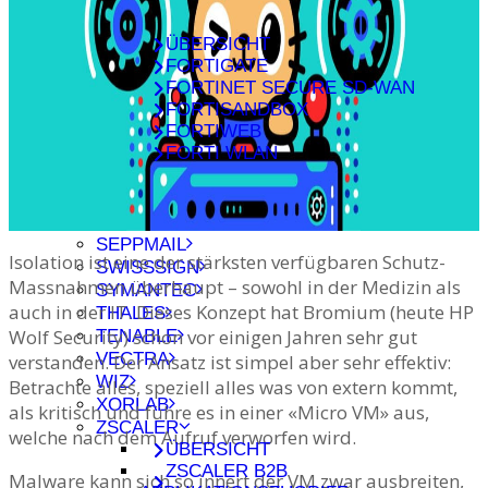
FORTINET
ÜBERSICHT
FORTIGATE
FORTINET SECURE SD-WAN
FORTISANDBOX
FORTIWEB
FORTI WLAN
HUNTERS
ILLUMIO
NETSKOPE
SEPPMAIL
Isolation ist eine der stärksten verfügbaren Schutz-
SWISSSIGN
Massnahmen überhaupt – sowohl in der Medizin als
SYMANTEC
auch in der IT. Dieses Konzept hat Bromium (heute HP
THALES
Wolf Security) schon vor einigen Jahren sehr gut
TENABLE
VECTRA
verstanden. Der Ansatz ist simpel aber sehr effektiv:
WIZ
Betrachte alles, speziell alles was von extern kommt,
XORLAB
als kritisch und führe es in einer «Micro VM» aus,
ZSCALER
welche nach dem Aufruf verworfen wird.
ÜBERSICHT
ZSCALER B2B
Malware kann sich so innert der VM zwar ausbreiten,