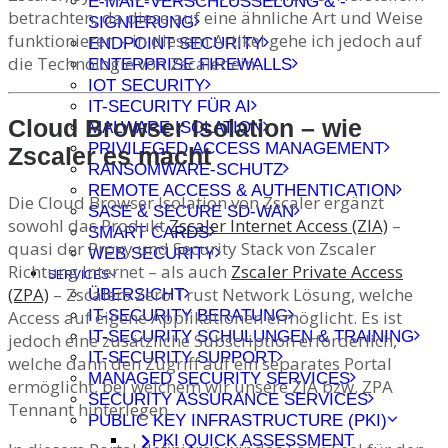
E-MAIL-VERSCHLÜSSELUNG & -
betrachten, da diese auf eine ähnliche Art und Weise
SIGNIERUNG
funktionieren – in diesem Artikel gehe ich jedoch auf
ENDPOINT SECURITY
die Technologie von Zscaler ein.
ENTERPRISE FIREWALLS
IOT SECURITY
IT-SECURITY FÜR AI
Cloud Browser Isolation – wie
MALWARE ISOLATION
PRIVILEGED ACCESS MANAGEMENT
Zscaler es macht
RANSOMWARE-SCHUTZ
REMOTE ACCESS & AUTHENTICATION
Die Cloud Browser Isolation von Zscaler ergänzt
SASE & SECURE SD-WAN
sowohl das Produkt
Zscaler Internet Access (ZIA)
–
SMART CARDS
quasi der Proxy und Security Stack von Zscaler
WEB SECURITY
Richtung Internet – als auch
Zscaler Private Access
SERVICES
(ZPA)
– Zscalers Zero Trust Network Lösung, welche
ÜBERSICHT
IT-SECURITY BERATUNG
Access auf eigene Applikationen ermöglicht. Es ist
IT-SECURITY SCHULUNGEN & TRAINING
jedoch eine zusätzliche Subscription erforderlich,
IT-SECURITY SUPPORT
welche dann den Zugriff auf ein separates Portal
MANAGED SECURITY SERVICES
ermöglicht, bei welchem wir unsere ZIA bzw. ZPA
SECURITY ASSURANCE SERVICES
Tennant hinterlegen.
PUBLIC KEY INFRASTRUCTURE (PKI)
PKI QUICK ASSESSMENT